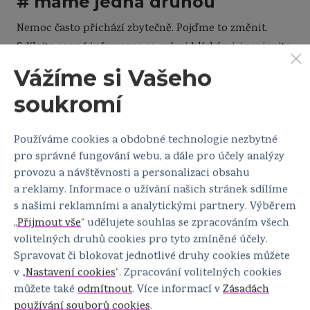
# máme jedna druhou
Nemoc často přichází zbytečně. Pojďme to změnit.
Sdílejte cenné informace se svými blízkými, inspirujte
ostatní ženy, připojte se k nám!
Vážíme si Vašeho
soukromí
Chci se zapojit
Používáme cookies a obdobné technologie nezbytné
pro správné fungování webu, a dále pro účely analýzy
provozu a návštěvnosti a personalizaci obsahu
a reklamy. Informace o užívání našich stránek sdílíme
s našimi reklamními a analytickými partnery. Výběrem
„
Přijmout vše
“ udělujete souhlas se zpracováním všech
volitelných druhů cookies pro tyto zmíněné účely.
Spravovat či blokovat jednotlivé druhy cookies můžete
v „
Nastavení cookies
“. Zpracování volitelných cookies
můžete také
odmítnout
. Více informací v
Zásadách
používání souborů cookies
.