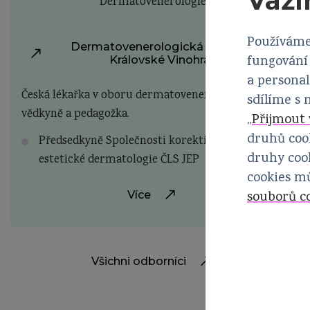
Váží
Dermatovenerologie
Používáme
Dermatovenerologická klinika FN
Královské Vinohrady
fungování 
a personal
Česká lékařka v oboru dermatovenerologie,
sdílíme s
vědkyně a pedagožka.
„
Přijmout 
druhů cook
Předsedkyně Společnosti korektivní a
druhy cook
estetické dermatologie ČLS JEP
cookies m
Více
souborů c
Všichni odborníci