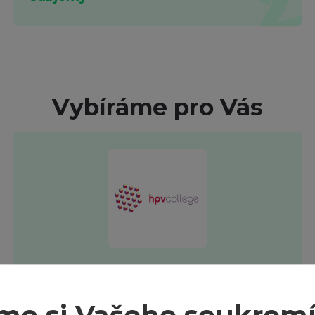
Vybíráme pro Vás
HPV College
Edukační platforma