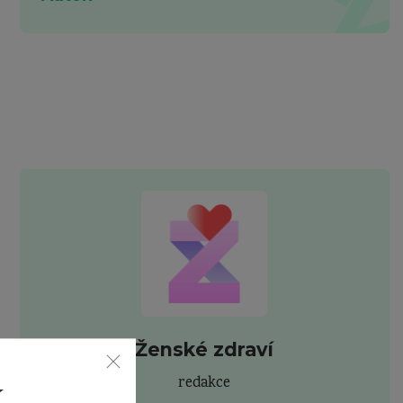
Ženské zdraví
redakce