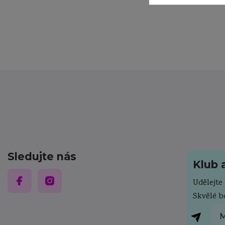
Sledujte nás
Klub 
Udělejt
Skvělé 
M