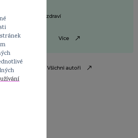
í
Ženské zdraví
vné
sti
 stránek
Více
em
ných
ednotlivé
Všichni autoři
elných
užívání