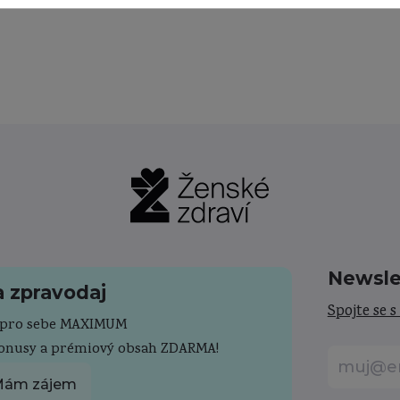
Newsle
a zpravodaj
Spojte se s
e pro sebe MAXIMUM
bonusy a prémiový obsah ZDARMA!
ám zájem