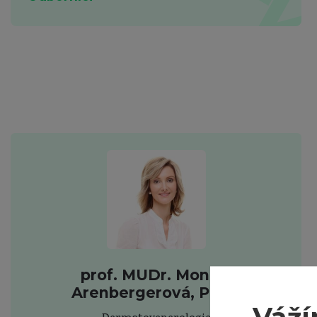
prof. MUDr. Monika
Arenbergerová, Ph.D.