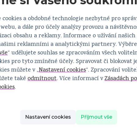
me si Vašeho soukrom
hpv-college.cz
 cookies a obdobné technologie nezbytné pro sprá
webu, a dále pro účely analýzy provozu a návštěvno
Edukační a diskusní platforma předních expertů
izaci obsahu a reklamy. Informace o užívání našich
na problematiku HPV onemocnění
 našimi reklamními a analytickými partnery. Výběr
vše
“ udělujete souhlas se zpracováním všech volitel
Založeno před 14 lety pod záštitou M. Albright
ies pro tyto zmíněné účely. Spravovat či blokovat j
Provozuje online poradnu pro veřejnost
ies můžete v „
Nastavení cookies
“. Zpracování volit
ůžete také
odmítnout
. Více informací v
Zásadách po
ookies
.
Více
Nastavení cookies
Přijmout vše
Všechny subjekty