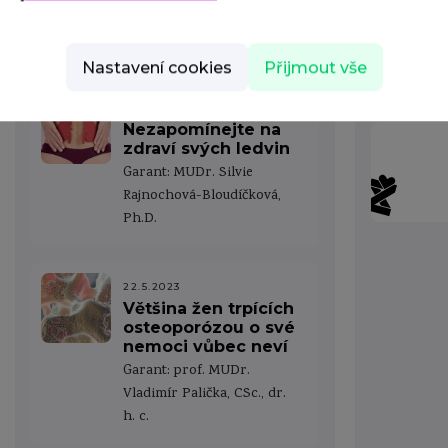
Garant: MUDr. Vladimír
Dvořák, Ph.D.
Nastavení cookies
Přijmout vše
22.5.2023
Nezapomínejte na
zdraví svých ledvin
Garant: MUDr. Silvie
Rajnochová-Bloudíčková,
Ph.D.
22.5.2023
Většina žen trpících
osteoporózou o své
nemoci vůbec neví
Garant: prof. MUDr.
Vladimír Palička, CSc., dr.
h. c.