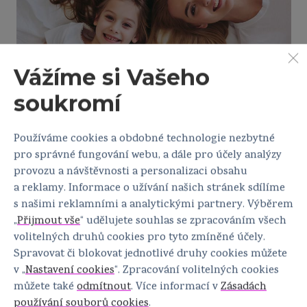
Vážíme si Vašeho
soukromí
Používáme cookies a obdobné technologie nezbytné
pro správné fungování webu, a dále pro účely analýzy
Aktuální informace
Speci
provozu a návštěvnosti a personalizaci obsahu
a reklamy. Informace o užívání našich stránek sdílíme
Cenné rady v podobě článků, videí, podcastů
Ucelené inf
s našimi reklamními a analytickými partnery. Výběrem
a příběhů
zajímají nej
„
Přijmout vše
“ udělujete souhlas se zpracováním všech
volitelných druhů cookies pro tyto zmíněné účely.
30.5.2023
Spravovat či blokovat jednotlivé druhy cookies můžete
Gynekologická
v „
Nastavení cookies
“. Zpracování volitelných cookies
prevence je
můžete také
odmítnout
. Více informací v
Zásadách
důležitá v každém
věku
používání souborů cookies
.