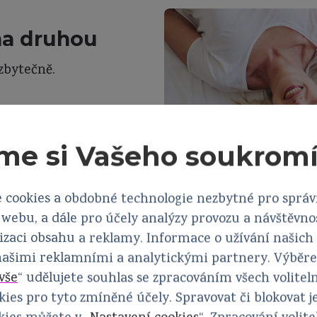
a druhou
zbytečně.
ace se svými
tatní ženy,
me si Vašeho soukrom
 cookies a obdobné technologie nezbytné pro sprá
webu, a dále pro účely analýzy provozu a návštěvno
izaci obsahu a reklamy. Informace o užívání našich
 našimi reklamními a analytickými partnery. Výběr
vše
“ udělujete souhlas se zpracováním všech volitel
ies pro tyto zmíněné účely. Spravovat či blokovat j