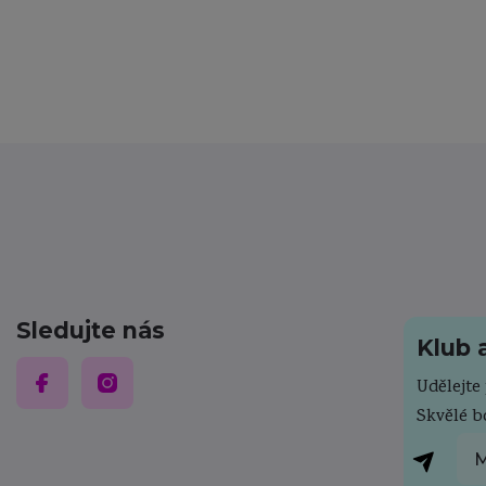
Sledujte nás
Klub 
Udělejt
Skvělé 
M