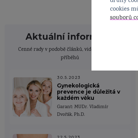
druhy cook
cookies m
souborů c
Aktuální informace
Cenné rady v podobě článků, videí, podcastů a
příběhů
30.5.2023
Gynekologická
prevence je důležitá v
každém věku
Garant: MUDr. Vladimír
Dvořák, Ph.D.
22.5.2023