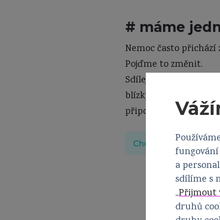
# máme jedn
Nemoc často přichází 
Pojďme to změnit.
Sdílejte cenné inform
blízkými, inspirujte os
Váží
připojte se k nám!
Používáme
Chci se zapojit
fungování 
a personal
sdílíme s
„
Přijmout 
druhů cook