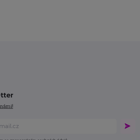
tter
 námi!