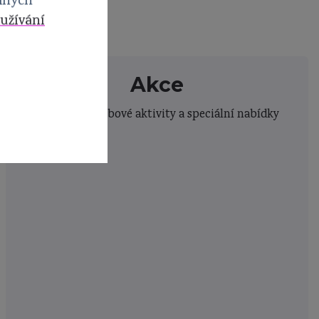
elných
užívání
Akce
Semináře, klubové aktivity a speciální nabídky