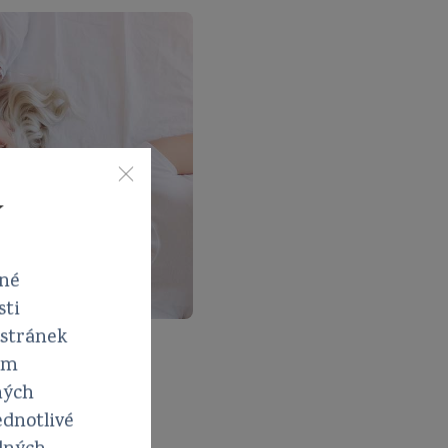
í
vné
sti
 stránek
em
ných
ednotlivé