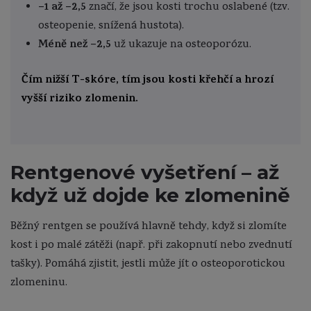
–1 až –2,5
značí, že jsou kosti trochu oslabené (tzv.
osteopenie, snížená hustota).
Méně než –2,5
už ukazuje na osteoporózu.
Čím nižší T-skóre, tím jsou kosti křehčí a hrozí
vyšší riziko zlomenin.
Rentgenové vyšetření – až
když už dojde ke zlomenině
Běžný rentgen se používá hlavně tehdy, když si zlomíte
kost i po malé zátěži (např. při zakopnutí nebo zvednutí
tašky). Pomáhá zjistit, jestli může jít o osteoporotickou
zlomeninu.