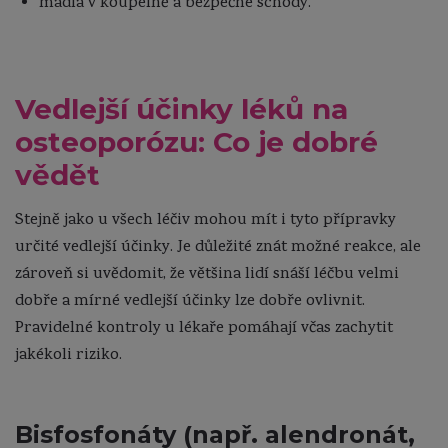
madla v koupelně a bezpečné schody.
Vedlejší účinky léků na
osteoporózu: Co je dobré
vědět
Stejně jako u všech léčiv mohou mít i tyto přípravky
určité vedlejší účinky. Je důležité znát možné reakce, ale
zároveň si uvědomit, že většina lidí snáší léčbu velmi
dobře a mírné vedlejší účinky lze dobře ovlivnit.
Pravidelné kontroly u lékaře pomáhají včas zachytit
jakékoli riziko.
Bisfosfonáty (např. alendronát,