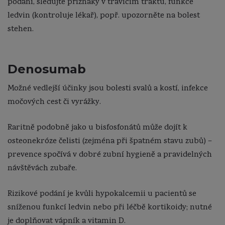
podání, sledujte příznaky v trávicím traktu, funkce
ledvin (kontroluje lékař), popř. upozorněte na bolest
stehen.
Denosumab
Možné vedlejší účinky jsou bolesti svalů a kostí, infekce
močových cest či vyrážky.
Raritně podobně jako u bisfosfonátů může dojít k
osteonekróze čelisti (zejména při špatném stavu zubů) –
prevence spočívá v dobré zubní hygieně a pravidelných
návštěvách zubaře.
Rizikové podání je kvůli hypokalcemii u pacientů se
sníženou funkcí ledvin nebo při léčbě kortikoidy; nutné
je doplňovat vápník a vitamin D.