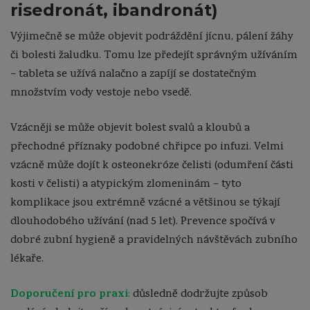
risedronát, ibandronát)
Výjimečně se může objevit podráždění jícnu, pálení žáhy
či bolesti žaludku. Tomu lze předejít správným užíváním
– tableta se užívá nalačno a zapíjí se dostatečným
množstvím vody vestoje nebo vsedě.
Vzácněji se může objevit bolest svalů a kloubů a
přechodné příznaky podobné chřipce po infuzi. Velmi
vzácně může dojít k osteonekróze čelisti (odumření části
kosti v čelisti) a atypickým zlomeninám – tyto
komplikace jsou extrémně vzácné a většinou se týkají
dlouhodobého užívání (nad 5 let). Prevence spočívá v
dobré zubní hygieně a pravidelných návštěvách zubního
lékaře.
Doporučení pro praxi
:
důsledně dodržujte způsob