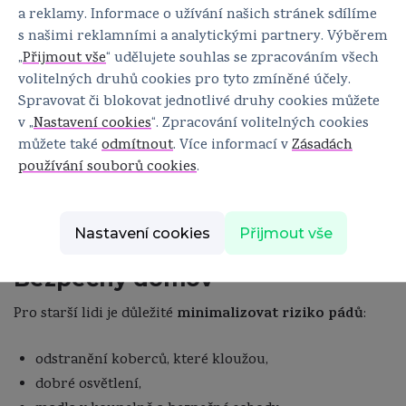
a reklamy. Informace o užívání našich stránek sdílíme
s našimi reklamními a analytickými partnery. Výběrem
„
Přijmout vše
“ udělujete souhlas se zpracováním všech
Úprava životního stylu
volitelných druhů cookies pro tyto zmíněné účely.
Spravovat či blokovat jednotlivé druhy cookies můžete
Co škodí kostem? Kouření, nadměrná konzumace
v „
Nastavení cookies
“. Zpracování volitelných cookies
alkoholu a nedostatek pohybu. Omezit tyto faktory
můžete také
odmítnout
. Více informací v
Zásadách
znamená chránit své kosti. Důležitý je i dostatečný
používání souborů cookies
.
spánek a vyvážená strava.
Nastavení cookies
Přijmout vše
Bezpečný domov
minimalizovat riziko pádů
Pro starší lidi je důležité
:
odstranění koberců, které kloužou,
dobré osvětlení,