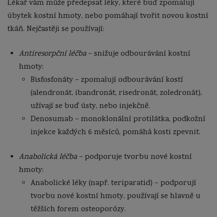
Lékař vám může předepsat léky, které buď zpomalují
úbytek kostní hmoty, nebo pomáhají tvořit novou kostní
tkáň. Nejčastěji se používají:
Antiresorpční léčba
– snižuje odbourávání kostní
hmoty:
Bisfosfonáty – zpomalují odbourávání kostí
(alendronát, ibandronát, risedronát, zoledronát),
užívají se buď ústy, nebo injekčně.
Denosumab – monoklonální protilátka, podkožní
injekce každých 6 měsíců, pomáhá kosti zpevnit.
Anabolická léčba
– podporuje tvorbu nové kostní
hmoty:
Anabolické léky (např. teriparatid) – podporují
tvorbu nové kostní hmoty, používají se hlavně u
těžších forem osteoporózy.