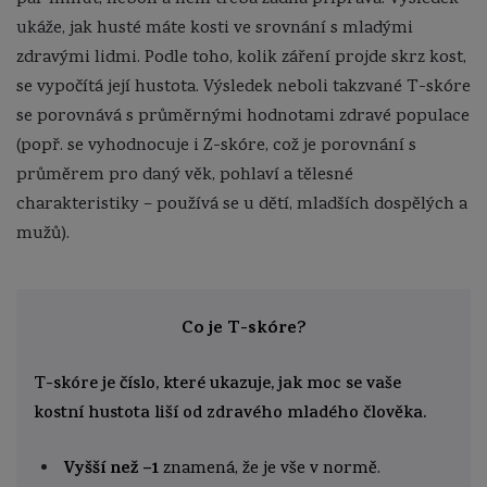
pár minut, nebolí a není třeba žádná příprava. Výsledek
ukáže, jak husté máte kosti ve srovnání s mladými
zdravými lidmi. Podle toho, kolik záření projde skrz kost,
se vypočítá její hustota. Výsledek neboli takzvané T-skóre
se porovnává s průměrnými hodnotami zdravé populace
(popř. se vyhodnocuje i Z-skóre, což je porovnání s
průměrem pro daný věk, pohlaví a tělesné
charakteristiky – používá se u dětí, mladších dospělých a
mužů).
Co je T-skóre?
T-skóre je číslo, které ukazuje, jak moc se vaše
kostní hustota liší od zdravého mladého člověka.
Vyšší než –1
znamená, že je vše v normě.