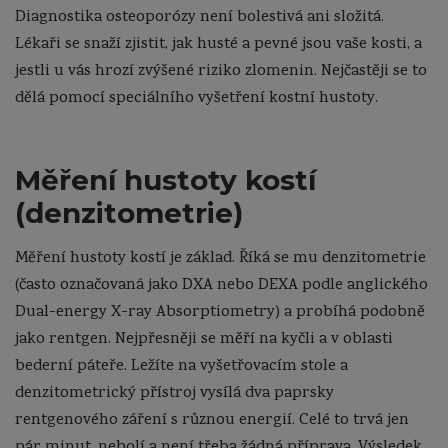
Diagnostika osteoporózy není bolestivá ani složitá.
Lékaři se snaží zjistit, jak husté a pevné jsou vaše kosti, a
jestli u vás hrozí zvýšené riziko zlomenin. Nejčastěji se to
dělá pomocí speciálního vyšetření kostní hustoty.
Měření hustoty kostí
(denzitometrie)
Měření hustoty kostí je základ. Říká se mu denzitometrie
(často označovaná jako DXA nebo DEXA podle anglického
Dual-energy X-ray Absorptiometry) a probíhá podobně
jako rentgen. Nejpřesněji se měří na kyčli a v oblasti
bederní páteře. Ležíte na vyšetřovacím stole a
denzitometrický přístroj vysílá dva paprsky
rentgenového záření s různou energií. Celé to trvá jen