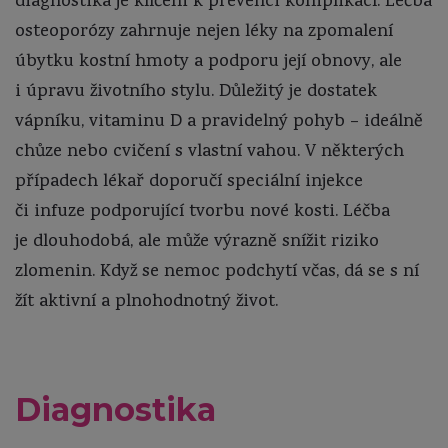
diagnostika je klíčem k prevenci komplikací. Léčba
osteoporózy zahrnuje nejen léky na zpomalení
úbytku kostní hmoty a podporu její obnovy, ale
i úpravu životního stylu. Důležitý je dostatek
vápníku, vitaminu D a pravidelný pohyb – ideálně
chůze nebo cvičení s vlastní vahou. V některých
případech lékař doporučí speciální injekce
či infuze podporující tvorbu nové kosti. Léčba
je dlouhodobá, ale může výrazně snížit riziko
zlomenin. Když se nemoc podchytí včas, dá se s ní
žít aktivní a plnohodnotný život.
Diagnostika