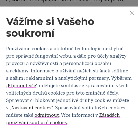
si, zda se nebezpečné řídnutí kostí netýká právě
vás nebo vašich blízkých.
Vážíme si Vašeho
soukromí
Používáme cookies a obdobné technologie nezbytné
pro správné fungování webu, a dále pro účely analýzy
provozu a návštěvnosti a personalizaci obsahu
a reklamy. Informace o užívání našich stránek sdílíme
s našimi reklamními a analytickými partnery. Výběrem
Sledujte nás
„
Přijmout vše
“ udělujete souhlas se zpracováním všech
volitelných druhů cookies pro tyto zmíněné účely.
Spravovat či blokovat jednotlivé druhy cookies můžete
v „
Nastavení cookies
“. Zpracování volitelných cookies
můžete také
odmítnout
. Více informací v
Zásadách
Klub a zpravodaj
používání souborů cookies
.
Udělejte pro sebe MAXIMUM