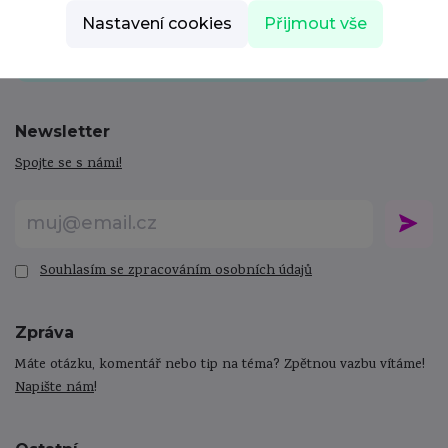
Skvělé bonusy a prémiový obsah ZDARMA!
Nastavení cookies
Přijmout vše
Mám zájem
Newsletter
Spojte se s námi!
Souhlasím se zpracováním osobních údajů
Zpráva
Máte otázku, komentář nebo tip na téma? Zpětnou vazbu vítáme!
Napište nám
!