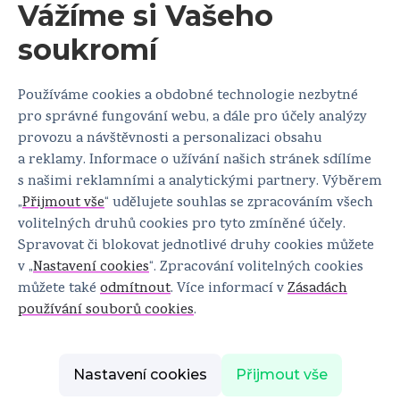
Vážíme si Vašeho
soukromí
Používáme cookies a obdobné technologie nezbytné
pro správné fungování webu, a dále pro účely analýzy
provozu a návštěvnosti a personalizaci obsahu
HPV
a reklamy. Informace o užívání našich stránek sdílíme
Změny na děložním čípku a
s našimi reklamními a analytickými partnery. Výběrem
konizace
„
Přijmout vše
“ udělujete souhlas se zpracováním všech
volitelných druhů cookies pro tyto zmíněné účely.
Ošetření děložního čípku se není třeba obávat.
Spravovat či blokovat jednotlivé druhy cookies můžete
v „
Nastavení cookies
“. Zpracování volitelných cookies
můžete také
odmítnout
. Více informací v
Zásadách
používání souborů cookies
.
Nastavení cookies
Přijmout vše