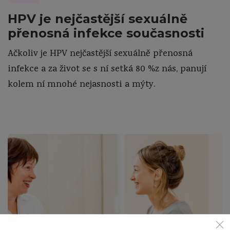
HPV je nejčastější sexuálně
přenosná infekce současnosti
Ačkoliv je HPV nejčastější sexuálně přenosná
infekce a za život se s ní setká 80 %z nás, panují
kolem ní mnohé nejasnosti a mýty.