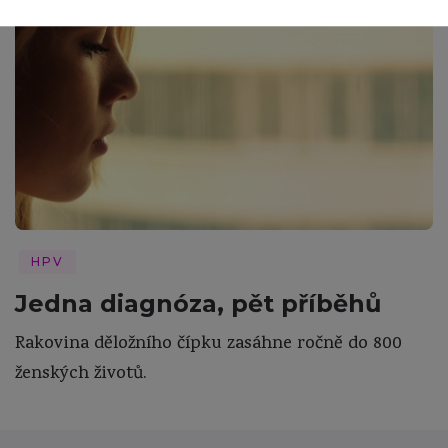
HPV
Jedna diagnóza, pět příběhů
Rakovina děložního čípku zasáhne ročně do 800
ženských životů.