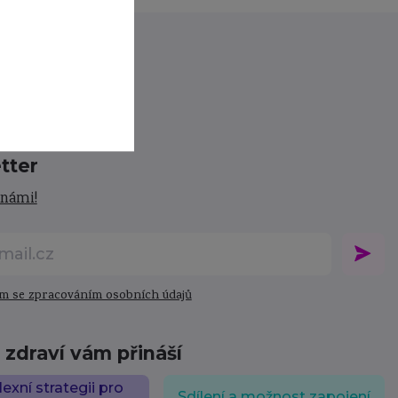
tter
 námi!
m se zpracováním osobních údajů
zdraví vám přináší
xní strategii pro
Sdílení a možnost zapojení