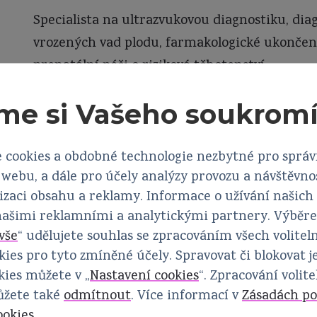
Specialista na ultrazvukovou diagnostiku, dia
vrozených vad plodu, farmakologické ukončení
prenatální péči o riziková těhotenství.
me si Vašeho soukrom
 cookies a obdobné technologie nezbytné pro sprá
e ultrazvukové diagnostiky České gynekologické a p
webu, a dále pro účely analýzy provozu a návštěvno
 společnosti Jana Evangelisty Purkyně (ČLS JEP)
izaci obsahu a reklamy. Informace o užívání našich
 našimi reklamními a analytickými partnery. Výběr
vše
“ udělujete souhlas se zpracováním všech volitel
ies pro tyto zmíněné účely. Spravovat či blokovat j
ies můžete v „
Nastavení cookies
“. Zpracování volit
ůžete také
odmítnout
. Více informací v
Zásadách po
ookies
.