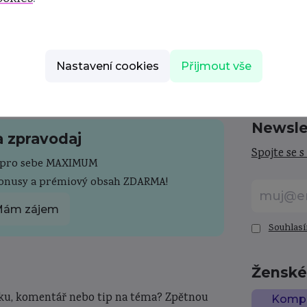
Nastavení cookies
Přijmout vše
Newsle
a zpravodaj
Spojte se s
e pro sebe MAXIMUM
bonusy a prémiový obsah ZDARMA!
ám zájem
Souhlasí
Ženské 
ku, komentář nebo tip na téma? Zpětnou
Komple