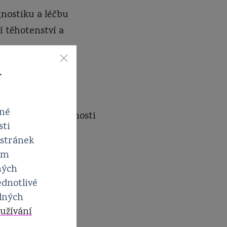
gnostiku a léčbu
 těhotenství a
í
vné
orodnické společnosti
sti
 stránek
em
ných
ednotlivé
elných
užívání