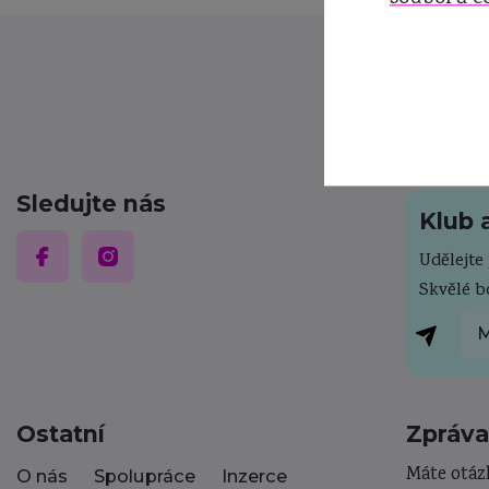
Sledujte nás
Klub 
Udělejt
Skvělé 
M
Ostatní
Zpráva
Máte otáz
O nás
Spolupráce
Inzerce