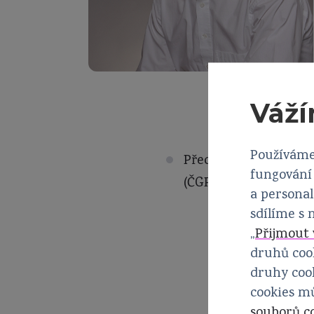
Váží
Používáme
Předseda výboru Sekc
fungování 
(ČGPS) České lékařské
a personal
sdílíme s
„
Přijmout 
druhů cook
druhy cook
cookies m
souborů c