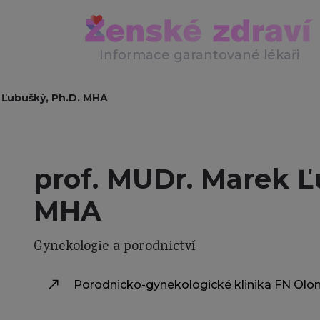
Informace garantované lékaři
 Ľubušký, Ph.D. MHA
prof. MUDr. Marek Ľ
MHA
Gynekologie a porodnictví
Porodnicko-gynekologické klinika FN Ol