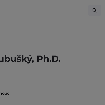
ubušký, Ph.D.
omouc