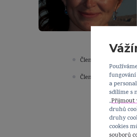
Váží
Členka České nefrolog
Používáme
fungování 
Členka Společnosti p
a personal
sdílíme s
„
Přijmout 
druhů cook
druhy cook
cookies m
souborů c