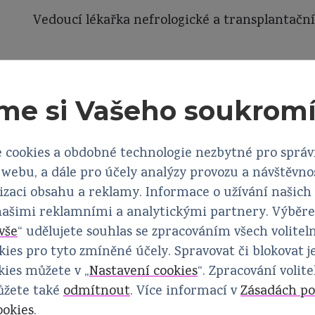
Vedoucí lékařka nefrologické a transplantačn
me si Vašeho soukrom
ické společnosti
 cookies a obdobné technologie nezbytné pro sprá
webu, a dále pro účely analýzy provozu a návštěvno
ro orgánové transplantace ČLS JEP
izaci obsahu a reklamy. Informace o užívání našich
 našimi reklamními a analytickými partnery. Výběr
vše
“ udělujete souhlas se zpracováním všech volitel
ies pro tyto zmíněné účely. Spravovat či blokovat j
ies můžete v „
Nastavení cookies
“. Zpracování volit
ůžete také
odmítnout
. Více informací v
Zásadách po
ookies
.