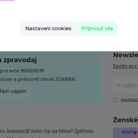
Nastavení cookies
Přijmout vše
Newsle
a zpravodaj
Spojte se s
e pro sebe MAXIMUM
bonusy a prémiový obsah ZDARMA!
ám zájem
Souhlasí
Ženské 
ku, komentář nebo tip na téma? Zpětnou
Komple