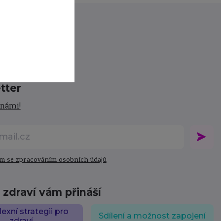
tter
 námi!
m se zpracováním osobních údajů
zdraví vám přináší
xní strategii pro
Sdílení a možnost zapojení
zdraví