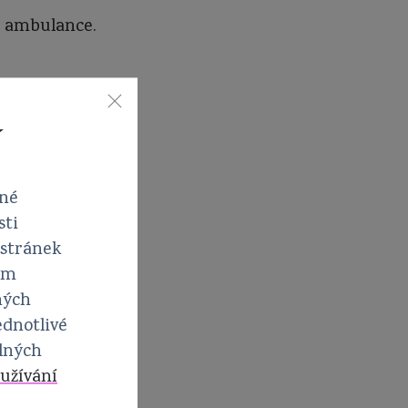
í ambulance.
í
vné
sti
 stránek
em
ných
ednotlivé
elných
užívání