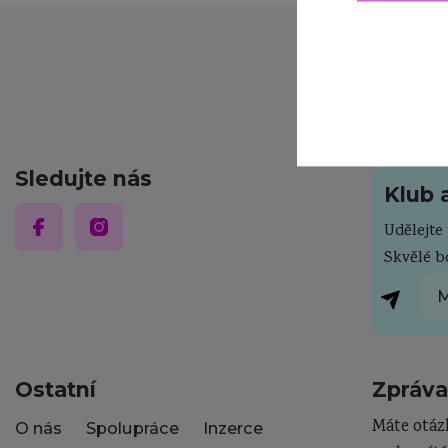
Sledujte nás
Klub 
Udělejt
Skvělé 
M
Ostatní
Zpráva
Máte otáz
O nás
Spolupráce
Inzerce