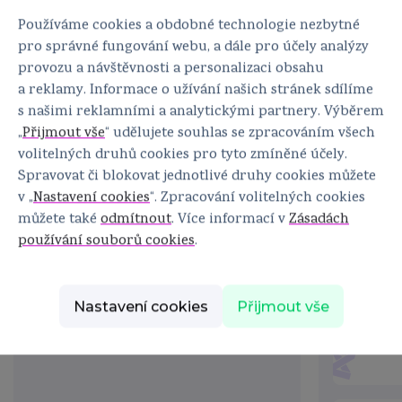
Používáme cookies a obdobné technologie nezbytné
pro správné fungování webu, a dále pro účely analýzy
provozu a návštěvnosti a personalizaci obsahu
a reklamy. Informace o užívání našich stránek sdílíme
Aktuální informace
Speci
s našimi reklamními a analytickými partnery. Výběrem
„
Přijmout vše
“ udělujete souhlas se zpracováním všech
Cenné rady v podobě článků, videí, podcastů
Ucelené inf
volitelných druhů cookies pro tyto zmíněné účely.
a příběhů
zajímají nej
Spravovat či blokovat jednotlivé druhy cookies můžete
v „
Nastavení cookies
“. Zpracování volitelných cookies
můžete také
odmítnout
. Více informací v
Zásadách
používání souborů cookies
.
Nastavení cookies
Přijmout vše