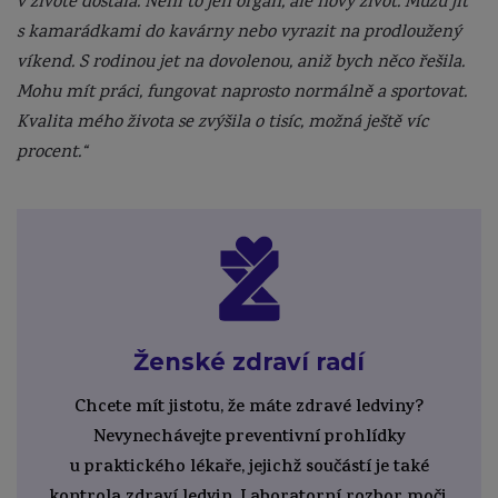
v životě dostala. Není to jen orgán, ale nový život. Můžu jít
s kamarádkami do kavárny nebo vyrazit na prodloužený
víkend. S rodinou jet na dovolenou, aniž bych něco řešila.
Mohu mít práci, fungovat naprosto normálně a sportovat.
Kvalita mého života se zvýšila o tisíc, možná ještě víc
procent.“
Ženské zdraví radí
Chcete mít jistotu, že máte zdravé ledviny?
Nevynechávejte preventivní prohlídky
u praktického lékaře, jejichž součástí je také