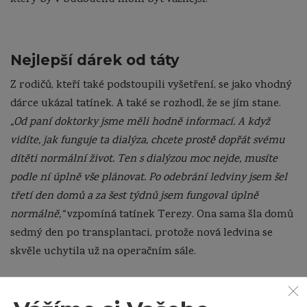
který by v budoucnu mohl být vážnější.
Nejlepší dárek od táty
Z rodičů, kteří také podstoupili vyšetření, se jako vhodný
dárce ukázal tatínek. A také se rozhodl, že se jím stane.
„Od paní doktorky jsme měli hodně informací. A když
vidíte, jak funguje ta dialýza, chcete prostě dopřát svému
dítěti normální život. Ten s dialýzou moc nejde, musíte
podle ní úplně vše plánovat. Po odebrání ledviny jsem šel
třetí den domů a za šest týdnů jsem fungoval úplně
normálně,“
vzpomíná tatínek Terezy. Ona sama šla domů
sedmý den po transplantaci, protože nová ledvina se
skvěle uchytila už na operačním sále.