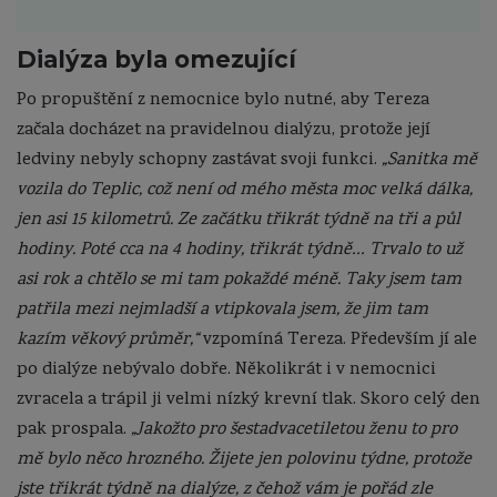
Dialýza byla omezující
Po propuštění z nemocnice bylo nutné, aby Tereza
začala docházet na pravidelnou dialýzu, protože její
ledviny nebyly schopny zastávat svoji funkci.
„Sanitka mě
vozila do Teplic, což není od mého města moc velká dálka,
jen asi 15 kilometrů. Ze začátku třikrát týdně na tři a půl
hodiny. Poté cca na 4 hodiny, třikrát týdně… Trvalo to už
asi rok a chtělo se mi tam pokaždé méně. Taky jsem tam
patřila mezi nejmladší a vtipkovala jsem, že jim tam
kazím věkový průměr,“
vzpomíná Tereza. Především jí ale
po dialýze nebývalo dobře. Několikrát i v nemocnici
zvracela a trápil ji velmi nízký krevní tlak. Skoro celý den
pak prospala.
„Jakožto pro šestadvacetiletou ženu to pro
mě bylo něco hrozného. Žijete jen polovinu týdne, protože
jste třikrát týdně na dialýze, z čehož vám je pořád zle