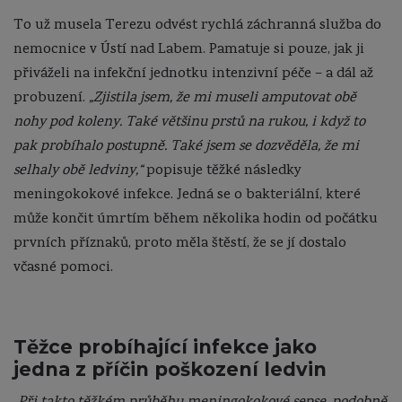
To už musela Terezu odvést rychlá záchranná služba do
nemocnice v Ústí nad Labem. Pamatuje si pouze, jak ji
přiváželi na infekční jednotku intenzivní péče – a dál až
probuzení.
„Zjistila jsem, že mi museli amputovat obě
nohy pod koleny. Také většinu prstů na rukou, i když to
pak probíhalo postupně. Také jsem se dozvěděla, že mi
selhaly obě ledviny,“
popisuje těžké následky
meningokokové infekce. Jedná se o bakteriální, které
může končit úmrtím během několika hodin od počátku
prvních příznaků, proto měla štěstí, že se jí dostalo
včasné pomoci.
Těžce probíhající infekce jako
jedna z příčin poškození ledvin