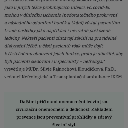
„Při takto těžkém průběhu meningokokové sepse, podobně
jako u jiných těžce probíhajících infekcí, vč. covid-19,
mohou v důsledku ischemie (nedostatečného prokrvení
a následného odumření buněk a tkání) zůstat pacientům
trvalé následky jako například i nevratně poškozené
ledviny. Někteří pacienti zůstávají závislí na pravidelné
dialyzační léčbě, u části pacientů však může dojít
k částečnému obnovení jejich funkce, proto je důležité, aby
byli pacienti sledováni i u specialisty – nefrologa,“
vysvětluje MUDr. Silvie Rajnochová Bloudíčková, Ph.D.,
vedoucí Nefrologické a Transplantační ambulance IKEM.
Dalšími příčinami onemocnění ledvin jsou
civilizační onemocnění a dědičnost. Základem
prevence jsou preventivní prohlídky a zdravý
životní styl.