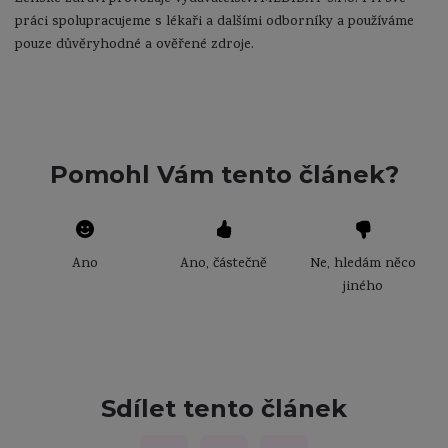
práci spolupracujeme s lékaři a dalšími odborníky a používáme
pouze důvěryhodné a ověřené zdroje.
Pomohl Vám tento článek?
Ano
Ano, částečně
Ne, hledám něco
jiného
Děkujeme Vám za zpětnou vazbu!
Děkujeme Vám za zpětnou vazbu!
Děkujeme Vám za zpětnou vazbu!
Máme radost, že Vám článek pomohl. Jaká témata by
Máte ještě otázky? Napište nám!
Co konkrétně Vám vadilo? Byl článek nesrozumitelný
Vás dále zajímala? Napište nám!
nebo jste nenašla informace, které hledáte? Napište
Sdílet tento článek
nám!