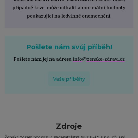
kontrola zdraví ledvin. Laboratorní rozbor moči,
případně krve, může odhalit abnormální hodnoty
poukazující na ledvinné onemocnění.
Pošlete nám svůj příběh!
Pošlete nám jej na adresu
info@zenske-zdravi.cz
Vaše příběhy
Zdroje
Ženské zdraví provozuje vydavatelství MEDIBAY s.r.o. Při své