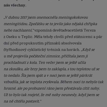
nás všechny.
„V dubnu 2017 jsem onemocněla meningokokovou
meningitidou. Zpočátku se to jevilo jako nějaká chřipka
nebo nachlazení,“
vzpomíná devětadvacetiletá Tereza
z Oseku u Teplic. Měla tehdy chvíli před státnicemi a pár
dní před propuknutím příznaků absolvovala
čtyřhodinový cyklistický trénink na horách.
„Když se
u mě projevila počáteční zimnice, přičítala jsem ji
prochladnutí z kola. Ten večer jsem se ještě učila
na zkoušku, ale brzy jsem to zaklapla, s tou teplotou už se
to nedalo. Šla jsem spát a v noci jsem se ještě párkrát
vzbudila, jak se teplota zvyšovala. Během noci to nebylo tak
hrozné, ale po probuzení ráno jsem přestávala cítit nohy.
Už to bylo tak rozjeté, že mě nohy neunesly, když jsem se
na ně chtěla postavit.“