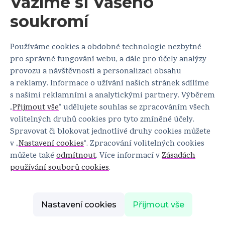
Vážíme si Vašeho
Návrat k pohybu
soukromí
Během tří týdnů už Tereza chodila i na procházky.
„Než
jsem onemocněla meningokokovou meningitidou, sport
Používáme cookies a obdobné technologie nezbytné
byl vlastně celý můj život. Bez problémů jsem běhala
pro správné fungování webu, a dále pro účely analýzy
pětadvacet kilometrů, čtyři hodiny jsem jezdila na kole,
provozu a návštěvnosti a personalizaci obsahu
také jsem závodila. Ale pak na vozíku byly pro mě hory
a reklamy. Informace o užívání našich stránek sdílíme
a lesní cesty úplné tabu. Na protézách to ze začátku moc
s našimi reklamními a analytickými partnery. Výběrem
nešlo, ale k většině sportů jsem se vrátila. Chodím po lese
„
Přijmout vše
“ udělujete souhlas se zpracováním všech
skoro každý den, když to jde. Zkoušela jsem běhat, to
volitelných druhů cookies pro tyto zmíněné účely.
popravdě moc nejde, asi to bude chtít víc času a trénování.
Spravovat či blokovat jednotlivé druhy cookies můžete
v „
Nastavení cookies
“. Zpracování volitelných cookies
Také jsem začala hrát golf – to je úplně nový sport, který
můžete také
odmítnout
. Více informací v
Zásadách
jsem dříve nedělala, ale musím říct, že mě hodně chytil.
používání souborů cookies
.
Byla jsem i na lezecké stěně a lyžovat v Itálii.“
Terezin táta zase jezdí na snowboardu a na běžkách.
Nastavení cookies
Přijmout vše
„Možná jsem trošku opatrnější a nedělám už takové blbosti
jako dřív. Přeci jen si říkám: no máš tu ledvinu jen jednu,