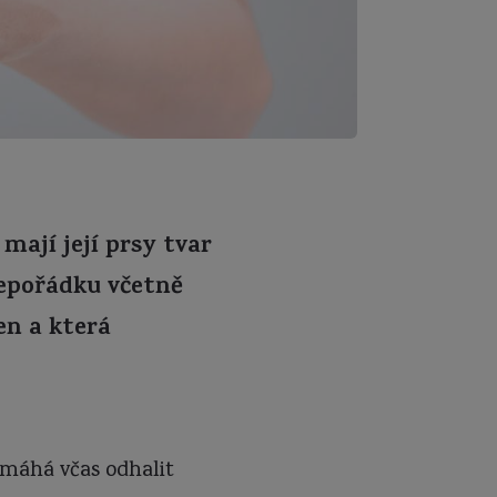
ají její prsy tvar
nepořádku včetně
en a která
omáhá včas odhalit