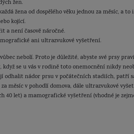
dých žen.
aždá žena od dospělého věku jednou za měsíc, a to i
ebo kojící.
it a není časově náročné.
ografické ani ultrazvukové vyšetření.
ůbec nebolí. Proto je důležité, abyste své prsy prav
y, když se u vás v rodině toto onemocnění nikdy neo
í odhalit nádor prsu v počátečních stadiích, patří 
za měsíc v pohodlí domova, dále ultrazvukové vyše
ch 40 let) a mamografické vyšetření (vhodné je zejm