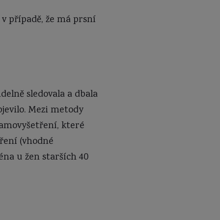
 v případě, že má prsní
idelně sledovala a dbala
bjevilo. Mezi metody
samovyšetření, které
tření (vhodné
éna u žen starších 40