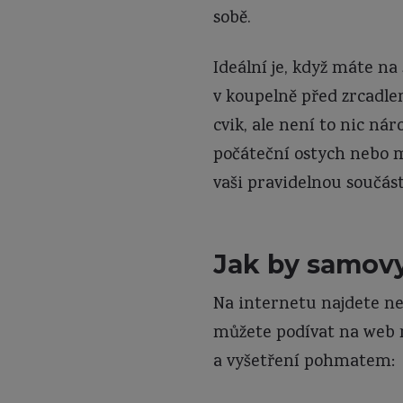
sobě.
Ideální je, když máte n
v koupelně před zrcadlem
cvik, ale není to nic n
počáteční ostych nebo m
vaši pravidelnou součástí
Jak by samovy
Na internetu najdete ne
můžete podívat na web m
a vyšetření pohmatem: