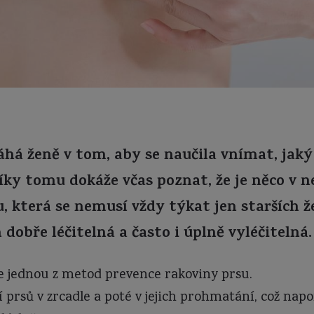
á ženě v tom, aby se naučila vnímat, jaký m
íky tomu dokáže včas poznat, že je něco v 
 která se nemusí vždy týkat jen starších ž
 dobře léčitelná a často i úplně vyléčitelná.
e jednou z metod prevence rakoviny prsu.
 prsů v zrcadle a poté v jejich prohmatání, což nap