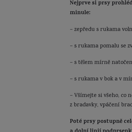
Nejprve si prsy prohléd
minule:
– zepředu s rukama volně
– s rukama pomalu se zv
– s tělem mírně natočen
– s rukama v bok a v m
– Všímejte si všeho, co 
z bradavky, vpáčení bra
Poté prsy postupně cel
a dolní linií podprsenk