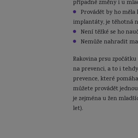
případné změny i u mla
Provádět
by ho měla k
implantáty, je těhotná n
Není
těžké se ho nauč
Nemůže
nahradit mam
Rakovina prsu zpočátku v
na prevenci, a to i tehd
prevence, které pomáhaj
můžete provádět jednou 
je zejména u žen mladší
let).