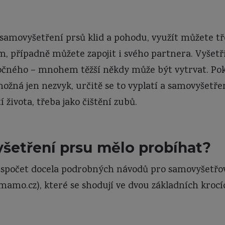
a samovyšetření prsů klid a pohodu, využít můžete t
, případně můžete zapojit i svého partnera. Vyšetři
áročného – mnohem těžší někdy může být vytrvat. Pok
ožná jen nezvyk, určitě se to vyplatí a samovyšetře
 života, třeba jako čištění zubů.
šetření prsu mělo probíhat?
spočet docela podrobných návodů pro samovyšetřov
amo.cz), které se shodují ve dvou základních kroc