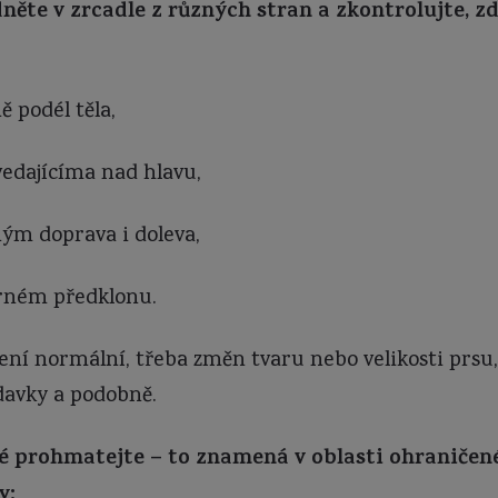
něte v zrcadle z různých stran a zkontrolujte, zd
 podél těla,
edajícíma nad hlavu,
ým doprava i doleva,
írném předklonu.
není normální, třeba změn tvaru nebo velikosti prsu
davky a podobně.
é prohmatejte – to znamená v oblasti ohraničené
y: