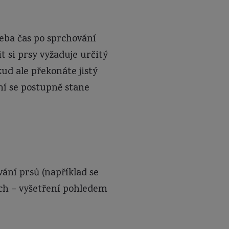
řeba čas po sprchování
t si prsy vyžaduje určitý
ud ale překonáte jistý
ní se postupně stane
ání prsů (například se
ích – vyšetření pohledem