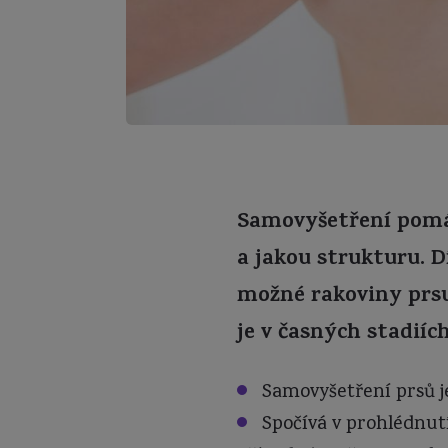
Samovyšetření pomáh
a jakou strukturu. D
možné rakoviny prsu,
je v časných stadiích
Samovyšetření
prsů j
Spočívá
v prohlédnutí