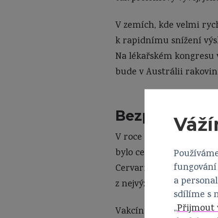
V zemích, kde velmi rych
k rapidnímu snížení vý
Na lékařském kongresu v
bude v Austrálii rakovi
Bezpečnost H
Váží
V roce 2006 byla předsta
bylo celosvětově aplikov
Používáme
fungování 
Cervarix). Očkování pro
a personal
z nejvýznamnějších pre
sdílíme s
„
Přijmout 
Vakcíny proti HPV rok c