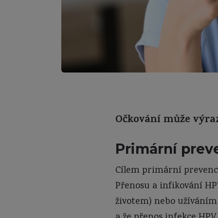
Očkování může výraz
Primární prev
Cílem primární prevence
Přenosu a infikování HP
životem) nebo užíváním
a že přenos infekce HPV 