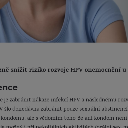
ně snížit riziko rozvoje HPV onemocnění u 
ence
 je zabránit nákaze infekcí HPV a následnému roz
V šlo donedávna zabránit pouze sexuální abstinencí
 kondomu, ale s vědomím toho, že ani kondom není
je možný i při nekoitálních aktivitách (orální sex, m