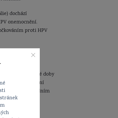
lie) dochází
 HPV onemocnění.
 očkováním proti HPV
í
d/Gardasil) a od té doby
ardasil i bivalentní
vné
sti
 na celém světě jedním
 stránek
em
ných
í proti HPV