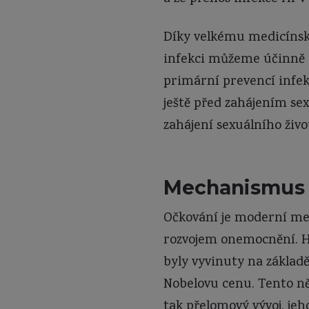
Díky velkému medicínské
infekci můžeme účinně c
primární prevencí infek
ještě před zahájením sexu
zahájení sexuálního živo
Mechanismus 
Očkování je moderní me
rozvojem onemocnění. HPV
byly vyvinuty na základ
Nobelovu cenu. Tento něm
tak přelomový vývoj, je