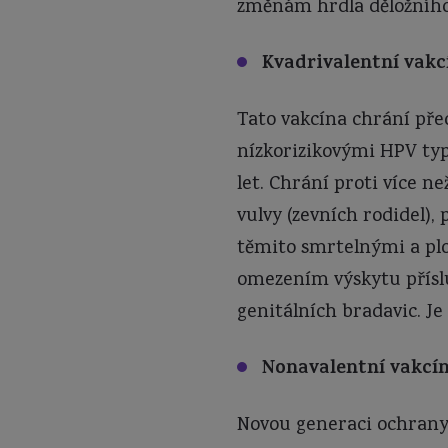
změnám hrdla děložního 
Kvadrivalentní
vakcí
Tato vakcína chrání pře
nízkorizikovými HPV typy
let. Chrání proti více n
vulvy (zevních rodidel),
těmito smrtelnými a plo
omezením výskytu příslu
genitálních bradavic. J
Nonavalentní
vakcín
Novou generaci ochrany