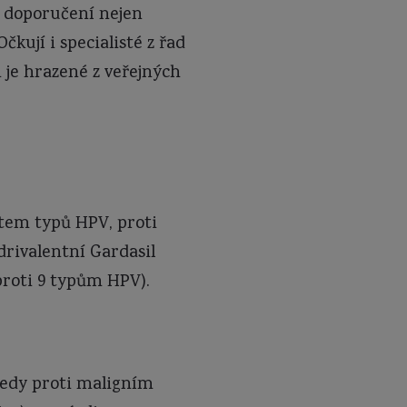
 doporučení nejen
kují i specialisté z řad
 je hrazené z veřejných
čtem typů HPV, proti
drivalentní Gardasil
proti 9 typům HPV).
tedy proti maligním