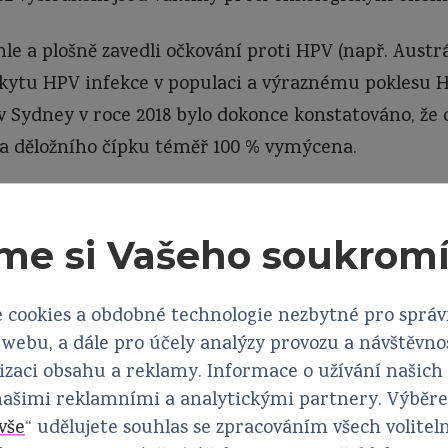
le a plošně zavedli očkování proti HPV (např. Austrá
skytu HPV infekce v populaci a výraznému poklesu
 Sydney v roce 2018 bylo dokonce konstatováno, že
na děložního čípku téměř 100 % vymýcena.
PV vakcín
me si Vašeho soukrom
vena první vakcína proti HPV (kvadrivalentní Silgar
áno přes 205 miliónů dávek (kvadrivalentní Silgard/G
 cookies a obdobné technologie nezbytné pro sprá
webu, a dále pro účely analýzy provozu a návštěvno
ti lidskému papilomaviru se v poslední dekádě stalo
izaci obsahu a reklamy. Informace o užívání našich
ventivních programů.
 našimi reklamními a analytickými partnery. Výběr
vše
“ udělujete souhlas se zpracováním všech volitel
o rok potvrzují svou bezpečnost a účinnost. Očkován