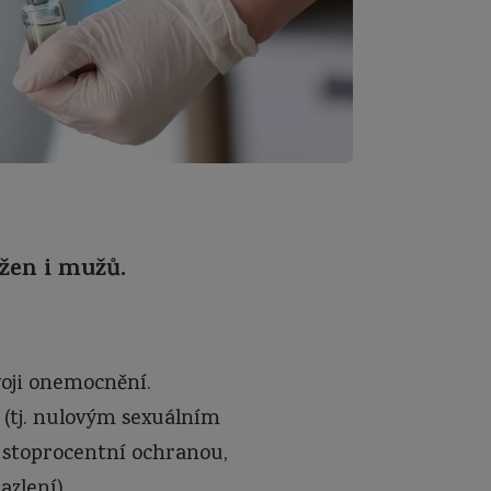
žen i mužů.
voji onemocnění.
 (tj. nulovým sexuálním
 stoprocentní ochranou,
azlení).