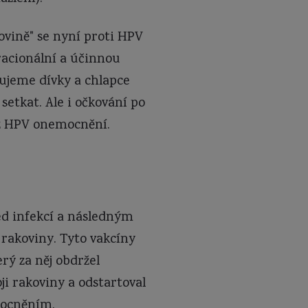
vině" se nyní proti HPV
racionální a účinnou
ujeme dívky a chlapce
setkat. Ale i očkování po
o z HPV onemocnění.
d infekcí a následným
 rakoviny. Tyto vakcíny
rý za něj obdržel
ji rakoviny a odstartoval
mocněním.