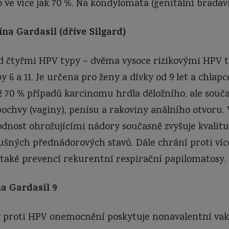
ve více jak 70 %. Na kondylomata (genitální bradavi
na Gardasil (dříve Silgard)
d čtyřmi HPV typy – dvěma vysoce rizikovými HPV t
 6 a 11. Je určena pro ženy a dívky od 9 let a chlapc
ež 70 % případů karcinomu hrdla děložního, ale souča
 pochvy (vaginy), penisu a rakoviny análního otvoru
dnost ohrožujícími nádory současně zvyšuje kvali
šných přednádorových stavů. Dále chrání proti víc
e také prevencí rekurentní respirační papilomatosy.
a Gardasil 9
 proti HPV onemocnění poskytuje nonavalentní vakc