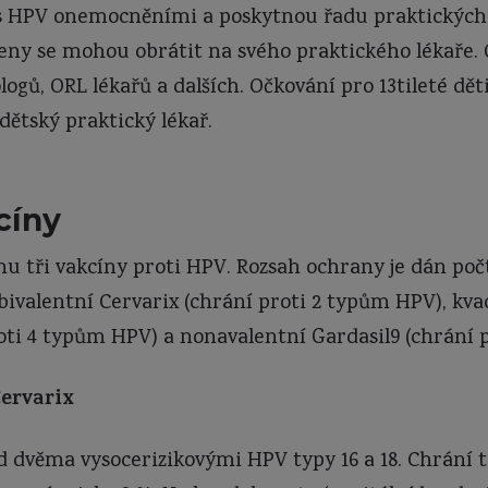
í s HPV onemocněními a poskytnou řadu praktických
eny se mohou obrátit na svého praktického lékaře. Oč
gů, ORL lékařů a dalších. Očkování pro 13tileté děti
dětský praktický lékař.
cíny
rhu tři vakcíny proti HPV. Rozsah ochrany je dán po
bivalentní Cervarix (chrání proti 2 typům HPV), kva
roti 4 typům HPV) a nonavalentní Gardasil9 (chrání 
ervarix
d dvěma vysocerizikovými HPV typy 16 a 18. Chrání 