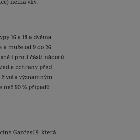
ce) nemá vliv.
ypy 16 a 18 a dvěma
e a muže od 9 do 26
sně i proti části nádorů
. Vedle ochrany před
tu života významným
e než 90 % případů
ína Gardasil9, která