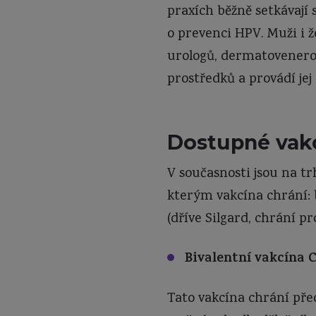
praxích běžně setkávaj
o prevenci HPV. Muži i ž
urologů, dermatovenerolo
prostředků a provádí jej 
Dostupné vak
V současnosti jsou na t
kterým vakcína chrání: 
(dříve Silgard, chrání p
Bivalentní
vakcína C
Tato vakcína chrání pře