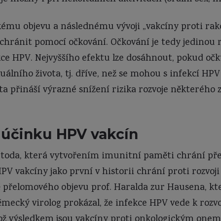
mu objevu a následnému vývoji „vakcíny proti rako
hránit pomocí očkování. Očkování je tedy jedinou 
ce HPV. Nejvyššího efektu lze dosáhnout, pokud očk
álního života, tj. dříve, než se mohou s infekcí HPV 
ta přináší výrazné snížení rizika rozvoje některéh
účinku HPV vakcín
toda, která vytvořením imunitní paměti chrání pře
 vakcíny jako první v historii chrání proti rozvoji
ě přelomového objevu prof. Haralda zur Hausena, kte
ecký virolog prokázal, že infekce HPV vede k rozvo
hož výsledkem jsou vakcíny proti onkologickým one